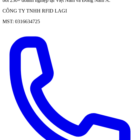
bởi 230+ doanh nghiệp tại Việt Nam và Đông Nam Á.
CÔNG TY TNHH RFID LAGI
MST: 0316634725