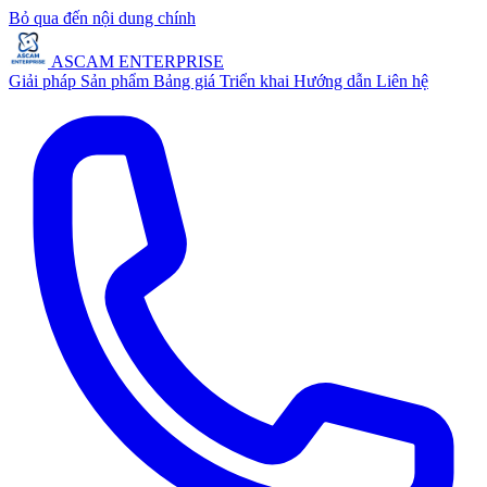
Bỏ qua đến nội dung chính
ASCAM ENTERPRISE
Giải pháp
Sản phẩm
Bảng giá
Triển khai
Hướng dẫn
Liên hệ