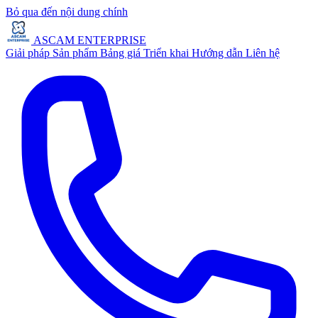
Bỏ qua đến nội dung chính
ASCAM ENTERPRISE
Giải pháp
Sản phẩm
Bảng giá
Triển khai
Hướng dẫn
Liên hệ